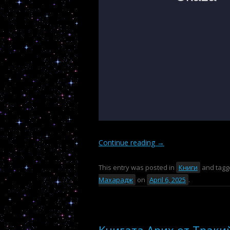
Continue reading
→
This entry was posted in
Книги
and tag
Махарадж
on
April 6, 2025
.
Книгата Арих от Траки