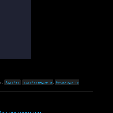
ged
Адвайта
,
адвайта веданта
,
Нисаргадатта
йските хроники