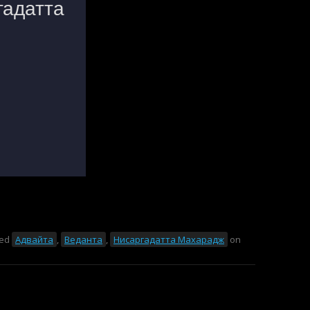
ged
Адвайта
,
Веданта
,
Нисаргадатта Махарадж
on