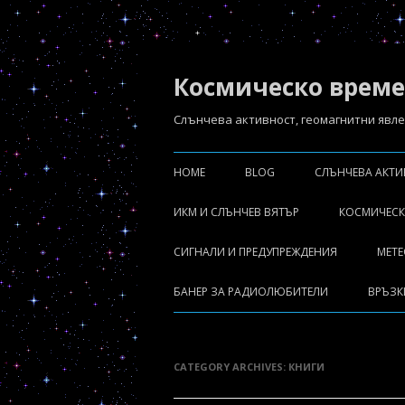
Космическо време
Слънчева aктивност, геомагнитни явлен
HOME
BLOG
СЛЪНЧЕВА АКТ
СЛЪНЧЕВИ ИЗР
ИКМ И СЛЪНЧЕВ ВЯТЪР
КОСМИЧЕСК
СЛЪНЧЕВ ВЯТЪ
ПРОГНОЗА SWPC WSA-ENLIL
СИГНАЛИ И ПРЕДУПРЕЖДЕНИЯ
МЕТ
СЛЪНЧЕВА РАД
ПРОГНОЗА NASA ISWA-ENLIL
БАНЕР ЗА РАДИОЛЮБИТЕЛИ
ВРЪЗК
CATEGORY ARCHIVES:
КНИГИ