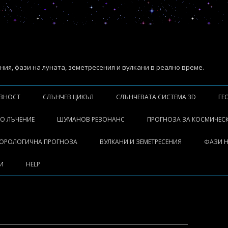
ия, фази на луната, земетресения и вулкани в реално време.
Skip
to
ИВНОСТ
СЛЪНЧЕВ ЦИКЪЛ
СЛЪНЧЕВАТА СИСТЕМА 3D
ГЕ
content
ИГВАНИЯ
Л
О ЛЪЧЕНИЕ
ШУМАНОВ РЕЗОНАНС
ПРОГНОЗА ЗА КОСМИЧЕС
Р
М
ЕОРОЛОГИЧНА ПРОГНОЗА
ВУЛКАНИ И ЗЕМЕТРЕСЕНИЯ
ФАЗИ Н
ИАЦИЯ
М
И
HELP
Й
М
А