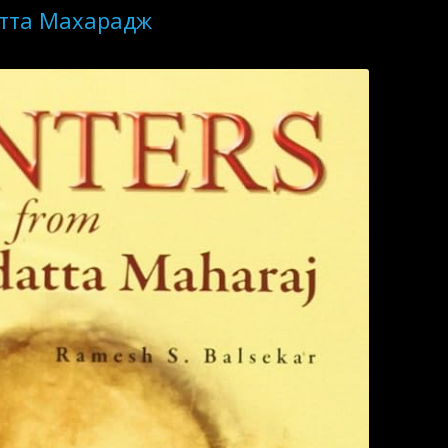
атта Махарадж