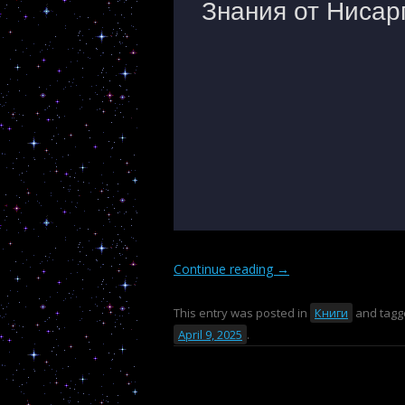
Continue reading
→
This entry was posted in
Книги
and tag
April 9, 2025
.