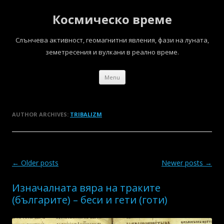
Космическо време
Слънчева aктивност, геомагнитни явления, фази на луната,
земетресения и вулкани в реално време.
Skip
Menu
to
content
AUTHOR ARCHIVES:
TRIBALIZM
Post
←
Older posts
Newer posts
→
navigation
Изначалната вяра на траките
(българите) – беси и гети (готи)