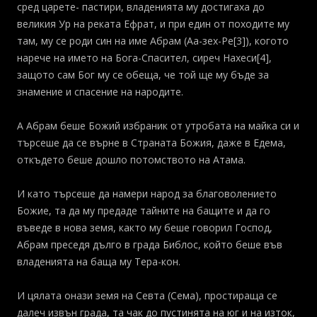
сред царете- пастири, владенията му достигаха до
великия Ур на реката Ефрат, и при един от походите му
там, му се роди син на име Абрам (Аа-зех-Ре[3]), когото
нарече на името на Бога-Спасител, сиреч Нахеси[4],
защото сам Бог му се обеща, че той ще му бъде за
знамение и спасение на народите.
А Абрам беше Божий избраник от утробата на майка си и
тър­сеше да се върне в Страната Божия, даже в Едема,
откъдето беше дошло потомството на Атама.
И като търсеше да намери народ за благоволението
Божие, та да му предаде тайните на бащите и да го
въведе в нова земя, както му беше говорил Господ,
Абрам преседя дълго в града Библос, който беше във
владенията на баща му Тера-кон.
И цялата онази земя на Севта (Сема), простираща се
далеч из­вън града, та чак до пустинята на юг и на изток,