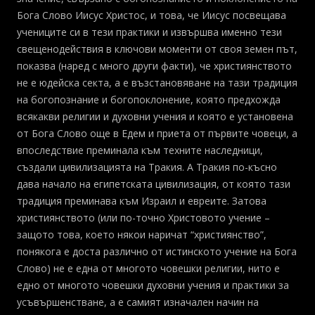
Бога Слово Иисус Христос, и това, че Иисус посвещава
учениците си в тези практики и извършва именно тези
свещенодействия в ключови моменти от своя земен път,
показва (наред с много други факти), че християнството
не е юдейска секта, а е възстановяване на тази традиция
на богопознание и богопоклонение, която предхожда
всякакви религии и духовни учения и която е установена
от Бога Слово още в Едем и приета от първите човеци, а
впоследствие преминала към техните наследници,
създали цивилизацията на Тракия. A Тракия по-късно
дава начало на египетската цивилизация, от която тази
традиция преминава към Израил и евреите. Затова
християнството (или по-точно Христовото учение –
защото това, което някои наричат “християнство”,
понякога е доста различно от истинското учение на Бога
Слово) не е една от многото човешки религии, нито е
едно от многото човешки духовни учения и практики за
усъвършенстване, а е самият изначален начин на