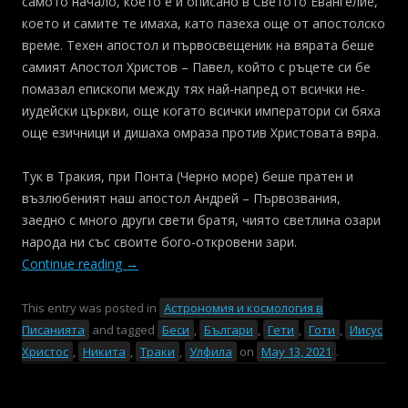
самото начало, което е и описано в Светото Евангелие,
което и самите те имаха, като пазеха още от апостолско
време. Техен апостол и първосвещеник на вярата беше
самият Апостол Христов – Павел, който с ръцете си бе
помазал епископи между тях най-напред от всички не-
иудейски църкви, още когато всички императори си бяха
още езичници и дишаха омраза против Христовата вяра.
Тук в Тракия, при Понта (Черно море) беше пратен и
възлюбеният наш апостол Андрей – Първозвания,
заедно с много други свети братя, чиято светлина озари
народа ни със своите бого-откровени зари.
Continue reading
→
This entry was posted in
Астрономия и космология в
Писанията
and tagged
Беси
,
Българи
,
Гети
,
Готи
,
Иисус
Христос
,
Никита
,
Траки
,
Улфила
on
May 13, 2021
.