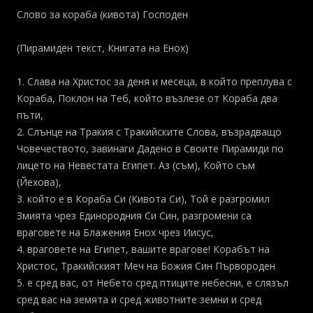
Слово за кораба (кивота) Господен
(Пирамиден текст, Книгата на Енох)
1. Слава на Христос за деня и месеца, в който преплува с
Кораба, Поклон на Теб, който възлезе от Кораба два
пъти,
2. Слънце на Тракия с Тракийските Слова, възрадващо
Човечеството, завинаги Дадено в Своите Пирамиди по
лицето на Невестата Египет. Аз (съм), Който съм
(Йехова),
3. който е в Кораба Си (Кивота Си), Той е разгромил
Змията чрез Единородния Си Син, разгромени са
враговете на Блажения Енох чрез Иисус,
4. враговете на Египет, вашите врагове! Корабът на
Христос, Тракийският Меч на Божия Син Първороден
5. е сред вас, от Небето сред птиците небесни, е слязъл
сред вас на земята и сред животните земни и сред