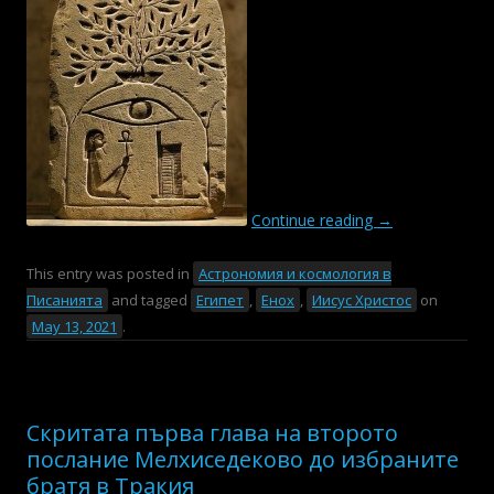
Continue reading
→
This entry was posted in
Астрономия и космология в
Писанията
and tagged
Египет
,
Енох
,
Иисус Христос
on
May 13, 2021
.
Скритата първа глава на второто
послание Мелхиседеково до избраните
братя в Тракия