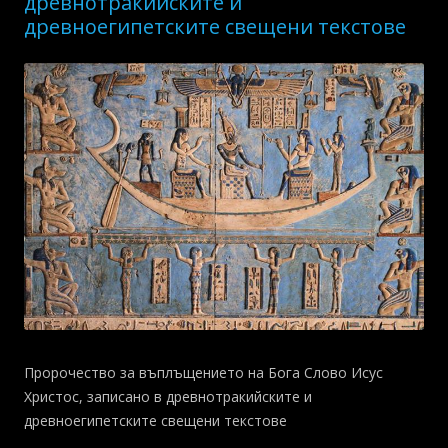
древнотракийските и
древноегипетските свещени текстове
Пророчество за въплъщението на Бога Слово Исус
Христос, записано в древнотракийските и
древноегипетските свещени текстове