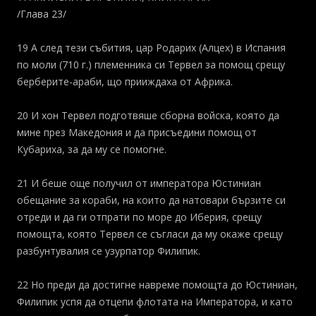
/Глава 23/
19 А след тези събития, цар Родарих (Алцех) в Испания
по моли (710 г.) племенника си Тервел за помощ срещу
берберите-араби, що прииждаха от Африка.
20 И хон Тервел подготвяше сборна войска, която да
мине през Македония и да присъедини помощ от
Кубариха, за да му се помогне.
21 И беше още получил от императора Юстиниан
обещание за кораби, на които да натовари бързите си
отреди и да ги отпрати по море до Иберия, срещу
помощта, която Тервел се съгласи да му окаже срещу
разбунтувалия се узурпатор Филипик.
22 Но преди да достигне навреме помощта до Юстиниан,
Филипик успя да отцепи флотата на Императора, и като