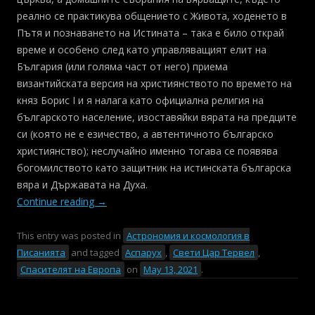
реално се практикува общението с Живота, ходенето в
Пътя и познаването на Истината – така е било открай
време и особено след като управляващият елит на
България (или голяма част от него) приема
византийската версия на християнството по времето на
княз Борис I и я налага като официална религия на
българското население, изоставяйки вярата на предците
си (която не е езичество, а автентичното българско
християнство); неслучайно именно тогава се появява
богомилството като защитник на истинската българска
вяра и Държавата на Духа.
Continue reading
→
This entry was posted in
Астрономия и космология в
Писанията
and tagged
Аспарух
,
Свети Цар Тервел
,
Спасителят на Европа
on
May 13, 2021
.