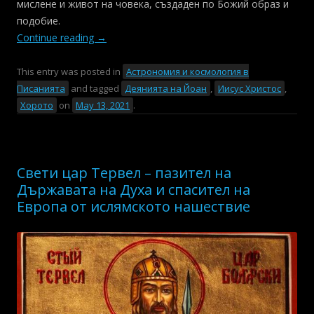
мислене и живот на човека, създаден по Божий образ и
подобие.
Continue reading
→
This entry was posted in
Астрономия и космология в
Писанията
and tagged
Деянията на Йоан
,
Иисус Христос
,
Хорото
on
May 13, 2021
.
Свети цар Тервел – пазител на
Държавата на Духа и спасител на
Европа от ислямското нашествие