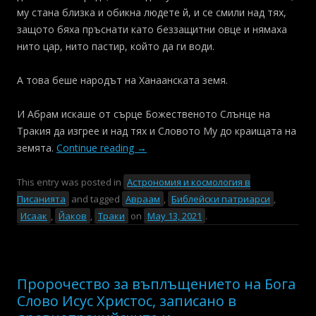
му стана близка и обикна людете й, и се смили над тях,
защото бяха пръснати като беззащитни овце и нямаха
нито цар, нито пастир, който да ги води.
А това беше народът на Ханаанската земя.
И Абрам искаше от сърце Божественото Слънце на
Тракия да изгрее и над тях и Словото Му до краищата на
земята.
Continue reading
→
This entry was posted in
Астрономия и космология в
Писанията
and tagged
Авраам
,
Библейски патриарси
,
Исаак
,
Йаков
,
Траки
on
May 13, 2021
.
Пророчество за въплъщението на Бога
Слово Исус Христос, записано в