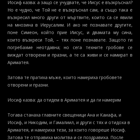
Иосиф казва: а защо се учудвате, че Иисус е възкръснал?
Но е чудно, че Той не е възкръснал сам, а също така е
възкресил много други от мъртвите, които са се явили
на мнозина в Иерусалим. И ако не познавате другите,
поне Симеон, който прие Иисус, и двамата му сина,
които възкреси Той, – тях поне познавате. Защото ги
погребахме неотдавна; но сега техните гробове се
виждат отворени и празни, а те са живи и се намират в
Ариматея.
Затова те пратиха мъже, които намериха гробовете
отворени и празни.
Иосиф казва: да отидем в Ариматея и да ги намерим
Тогава станаха главните свещеници Ана и Каиафа, и
Иосиф, и Никодим, и Гамалиил, и други с тях и отидоха в
Ариматея, и намериха тези, за които говореше Иосиф.
Затова те отправиха молитва и се поздравиха. После