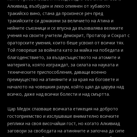
Алкивиад, възбуден и леко опиянен от хубавото
тракийско вино, стана да произнесе реч пред
тракийските си домакини за величието на Атина и
нейните съюзници и се впусна да възхвалява великите
учения на своите учители Демокрит, Протагор и Сократ с
ораторските умения, които беше усвоил от всички тях.
Той говореше за войната като за майка на победата и
благоденствието, за въздесъществото на атомите и
материята, която изграждат, за силата на науката и
техническите приспособления, даващи военно
преимущество на атиняните и за края на боговете и
началото на човешкия разум, който щял да царува над
всичко, даже над всички болести и над смъртта.
Цар Медок спазваше всичката етикеция на доброто
гостоприемство и изслушваше внимателно всичките
реплики на своя височайши гост, но когато Алкивиад
заговори за свободата на атиняните и започна да сипе