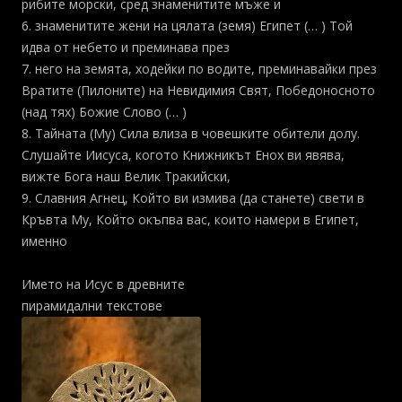
рибите морски, сред знаменитите мъже и
6. знаменитите жени на цялата (земя) Египет (… ) Той
идва от небето и преминава през
7. него на земята, ходейки по водите, преминавайки през
Вратите (Пилоните) на Невидимия Свят, Победоносното
(над тях) Божие Слово (… )
8. Тайната (Му) Сила влиза в човешките обители долу.
Слушайте Иисуса, когото Книжникът Енох ви явява,
вижте Бога наш Велик Тракийски,
9. Славния Агнец, Който ви измива (да станете) свети в
Кръвта Му, Който окъпва вас, които намери в Египет,
именно
Името на Исус в древните
пирамидални текстове