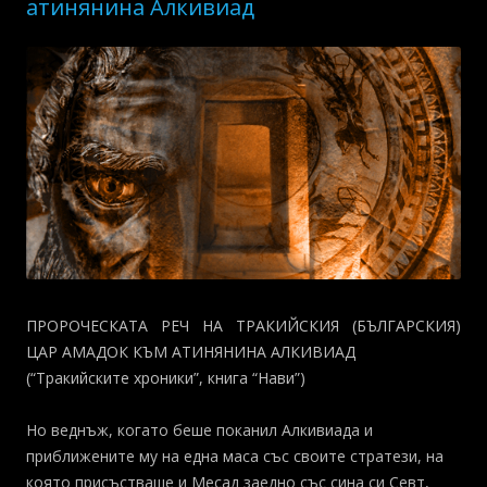
атинянина Алкивиад
ПРОРОЧЕСКАТА РЕЧ НА ТРАКИЙСКИЯ (БЪЛГАРСКИЯ)
ЦАР АМАДОК КЪМ АТИНЯНИНА АЛКИВИАД
(“Тракийските хроники”, книга “Нави”)
Но веднъж, когато беше поканил Алкивиада и
приближените му на една маса със своите стратези, на
която присъстваше и Месад заедно със сина си Севт,