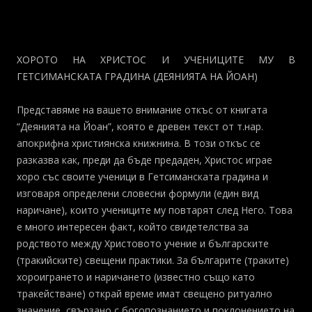
ХОРОТО НА ХРИСТОС И УЧЕНИЦИТЕ МУ В
ГЕТСИМАНСКАТА ГРАДИНА (ДЕЯНИЯТА НА ЙОАН)
Представяме на вашето внимание откъс от книгата
“Деянията на Йоан”, която е древен текст от т.нар.
апокрифна християнска книжнина. В този откъс се
разказва как, преди да бъде предаден, Христос играе
хоро със своите ученици в Гетсиманската градина и
изговаря определени словесни формули (един вид
наричане), които учениците му повтарят след Него. Това
е много интересен факт, който свидетелства за
родството между Христовото учение и българските
(тракийските) свещени практики. За българите (траките)
хороигрането и наричането (известно също като
тракействане) открай време имат свещено ритуално
значение, свързано с богопознанието и поклонението на