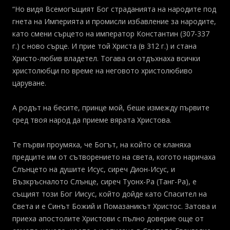
“Но видя Всемогъщият Бог страданията на народите под
гнета на Империята и промисли избавление за народите,
като смени сърцето на император Константин (307-337
г.) с ново сърце. И прие той Христа (в 312 г.) и стана
Христо-любив владетел. Тогава си отдъхнаха всички
христолюбци по време на неговото христолюбиво
царуване.
А родът на бесите, принце мой, беше измежду първите
сред твоя народ да приеме вярата Христова.
Те първи проумяха, че Богът, на който се кланяха
предците им от сътворението на света, когото наричаха
Слънцето на душите Исус, сиреч Дион-Исус, и
Възкръсналото Слънце, сиреч Туонх-Ра (Танг-Ра), е
същият този Бог Иисус, който дойде като Спасител на
Света и е Синът Божий и Помазаникът Христос. Затова и
приеха апостолите Христови с пълно доверие още от