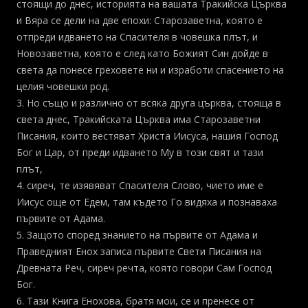
стоящи до днес, историята на вашата Тракийска Църква
и Вяра се дели на две епохи: Старозаветна, която е
отпреди идването на Спасителя в човешка плът, и
Новозаветна, която е след като Божият Син дойде в
света да понесе греховете ни и изработи спасението на
целия човешки род.
3. Но също и различно от всяка друга църква, стояща в
света днес, Тракийската Църква има Старозаветни
Писания, които вестяват Христа Иисуса, нашия Господ
Бог и Цар, от преди идването Му в този свят и тази
плът,
4. сиреч, те изявяват Спасителя Слово, чието име е
Иисус още от Едем, там където Го видяха и познаваха
първите от Адама.
5. Защото според знанието на първите от Адама и
Праведният Енох записа първите Свети Писания на
Древната Реч, сиреч речта, която говори Сам Господ
Бог.
6. Тази Книга Енохова, братя мои, се и пренесе от