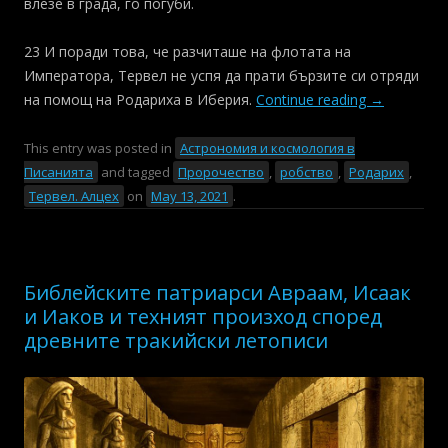
влезе в града, го погуби.
23 И поради това, че разчиташе на флотата на
Императора, Тервел не успя да прати бързите си отряди
на помощ на Родариха в Иберия.
Continue reading
→
This entry was posted in
Астрономия и космология в
Писанията
and tagged
Пророчество
,
робство
,
Родарих
,
Тервел. Алцех
on
May 13, 2021
.
Библейските патриарси Авраам, Исаак
и Иаков и техният произход според
древните тракийски летописи