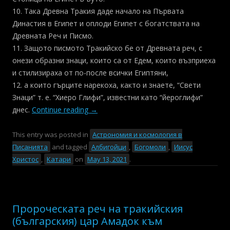
10. Така Древна Тракия даде начало на Първата
Династия в Египет и оплоди Египет с богатствата на
Древната Реч и Писмо.
11. Защото писмото Тракийско бе от Древната реч, с
онези образни знаци, които са от Едем, които възприеха
и стилизираха от по-после всички Египтяни,
12. а които гърците нарекоха, както и знаете, “Свети
Знаци” т. е. “Хиеро Глифи”, известни като “йероглифи”
днес.
Continue reading
→
This entry was posted in
Астрономия и космология в
Писанията
and tagged
Албигойци
,
Богомоли
,
Иисус
Христос
,
Катари
on
May 13, 2021
.
Пророческата реч на тракийския
(българския) цар Амадок към