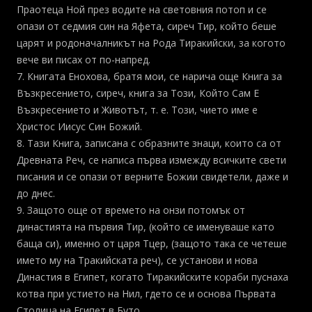
Праотеца Ной през водите на световния потоп и се
опази от седмия син на Яфета, сиреч Тир, който беше
царят и родоначалникът на Рода Тиракийски, за когото
вече ви писах от по-напред.
7. Книгата Енохова, братя мои, се нарича още Книга за
Възкресението, сиреч, книга за Този, Който Сам Е
Възкресението и Животът, т. е. Този, чието име е
Христос Иисус Син Божий.
8. Тази Книга, записана с образните знаци, които са от
Древната Реч, се написа първа измежду всичките свети
писания и се опази от верните Божии свидетели, даже и
до днес.
9. Защото още от времето на онзи потомък от
династията на първия Тир, (който се именуваше като
баща си), именно от царя Тцер, (защото така се четеше
името му на Тракийската реч), се установи и нова
Династия в Египет, когато Тиракийските кораби пуснаха
котва при устието на Нил, гдето се и основа Първата
Столица на Египет в Буто.