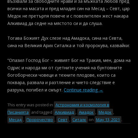
възхвали за свободните нрави и за мъжката любов пред
всички на масата и пред младия син на Месад – Севт, цар
Медок не претърпя повече и с повелителен жест накара
Алкивиад да седне на мястото си и да слуша.
Тогава Божият Дух слезе над Амадока, сина на Севта,
сина на Великия Арих Ситалка и той пророкува, казвайки:
“Опазил Господ Бог – живият Бог на Тракия, мен, дома на
Одрис и народа ми от суетните учения на бунтовните
богоборчески човеци и техните плодове, които са
поквара, развала и разтление и чието следствие е
разруха, погибел и смърт.
Continue reading
→
This entry was posted in
Астрономия и космология в
Писанията
and tagged
Алкивиад
,
Амадок
,
Медок
,
Месад
,
Пророчество
,
Севт
,
Ситалк
on
May 13, 2021
.