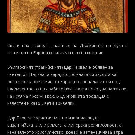
Свети цар Тервел – пазител на Държавата на Духа и
спасител на Европа от ислямското нашествие
Българският (тракийският) цар Тервел е обявен за
светец от Църквата заради огромната си заслуга за
опазване на християнска Европа от попадането й под
владичеството на арабите при техния поход за налагане
на исляма през VIII век. В църковната традиция е
известен и като Свети Тривелий.
Цар Тервел е християнин, но изповядващ не
византийската или римската имперска религиозност, а
изначалното християнство, което е автентичната вяра