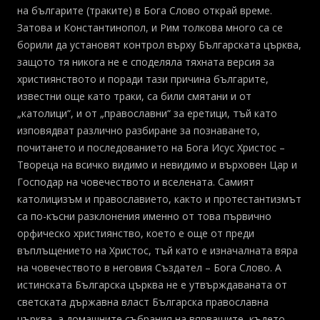
на българите (траките) в Бога Слово открай време.
Затова и Константинопол, и Рим толкова много са се
борили да установят контрол върху Българската църква,
защото тя никога не е споделяла тяхната версия за
християнството и поради тази причина българите,
известни още като траки, са били смятани и от
„католици“, и от „православни“ за еретици, тъй като
изповядват различно разбиране за познаването,
почитането и последованието на Бога Исус Христос –
Твореца на всичко видимо и невидимо и върховен Цар и
Господар на човечеството и вселената. Самият
католицизъм и православието, както и протестантизмът
са по-късни разклонения именно от това първично
орфическо християнство, което е още от преди
въплъщението на Христос, тъй като е изначалната вяра
на човечеството в неговия Създател – Бога Слово. А
истинската Българска църква не е утвърждаваната от
светската държавна власт Българска православна
църква, а домашните събрания на вярващите, където