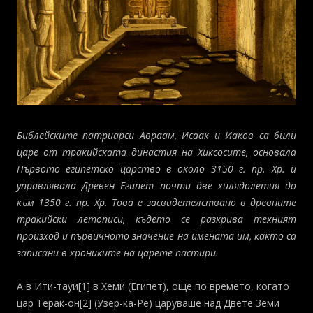
Библейските патриарси Авраам, Исаак и Иаков са били
царе от тракийската династия на Хиксосите, основала
Първото египетско царство в около 3150 г. пр. Хр. и
управлявала Древен Египет почти две хилядолетия до
към 1350 г. пр. Хр. Това е засвидетелствано в древните
тракийски летописи, където се разкрива техният
произход и първичното значение на имената им, както са
записани в хрониките на царете-пастири.
А в Ити-тауи[1] в Хеми (Египет), още по времето, когато
цар Терак-он[2] (Узер-ка-Ре) царуваше над Двете Земи