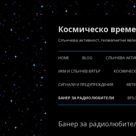
Космическо време
Слънчева aктивност, геомагнитни явлен
HOME
BLOG
СЛЪНЧЕВА АКТ
СЛЪНЧЕВИ ИЗР
ИКМ И СЛЪНЧЕВ ВЯТЪР
КОСМИЧЕСК
СЛЪНЧЕВ ВЯТЪ
ПРОГНОЗА SWPC WSA-ENLIL
СИГНАЛИ И ПРЕДУПРЕЖДЕНИЯ
МЕТ
СЛЪНЧЕВА РАД
ПРОГНОЗА NASA ISWA-ENLIL
БАНЕР ЗА РАДИОЛЮБИТЕЛИ
ВРЪ
Банер за радиолюбите