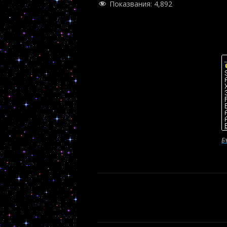
Показвания:
4,892
Б