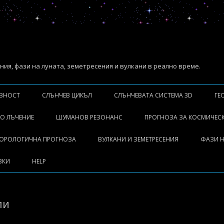
ия, фази на луната, земетресения и вулкани в реално време.
Skip
to
ИВНОСТ
СЛЪНЧЕВ ЦИКЪЛ
СЛЪНЧЕВАТА СИСТЕМА 3D
ГЕ
content
ИГВАНИЯ
Л
О ЛЪЧЕНИЕ
ШУМАНОВ РЕЗОНАНС
ПРОГНОЗА ЗА КОСМИЧЕС
Р
М
ЕОРОЛОГИЧНА ПРОГНОЗА
ВУЛКАНИ И ЗЕМЕТРЕСЕНИЯ
ФАЗИ Н
ИАЦИЯ
М
ЗКИ
HELP
Й
М
ли
А