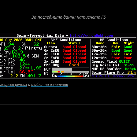
За последните данни натиснете F5
ългарски речник
и
таблични означения